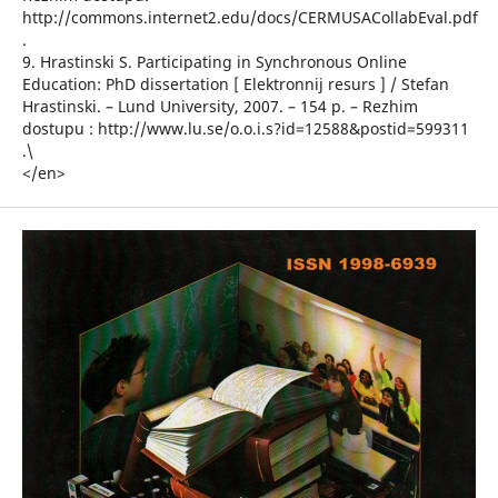
http://commons.internet2.edu/docs/CERMUSACollabEval.pdf
.
9. Hrastinski S. Participating in Synchronous Online
Education: PhD dissertation [ Elektronnij resurs ] / Stefan
Hrastinski. – Lund University, 2007. – 154 p. – Rezhim
dostupu : http://www.lu.se/o.o.i.s?id=12588&postid=599311
.\
</en>