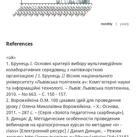
Jan 2015
Jul 2015
Jan 2016
Jul 2016
Jan 2017
Jul 2017
Jan 2018
Jul 2018
Jan 2019
Jul 2019
Jan 2020
Jul 2020
Jan 2021
Jul 2021
Jan 2022
Jul 2022
Jan 2023
Jul 2023
Jan 2024
Jul 2024
Jan 2025
Jul 2025
Jan 2026
Jul 2026
Jan 2027
|
monthly
yearly
References
<uk>
1. Брунець І. Основні критерії вибору мультимедійних
колаборативних середовищ з напівжорсткою
організацією / І. Брунець // Вісник національного
університету «Львівська політехнік а»: Комп'ютерні науки
та інформаційні технології. – Львів: Львівська політехніка,
2010. – No 663. – С. 150 - 157.
2. Ворожейкіна О.М. 100 цікавих ідей для проведення
уроку / Олена Миколаївна Ворожейкіна. – Х.: Основа,
2011. – 287 с. – (Серія «Золота педагогічна скарбниця»).
3. Динцис Д. Методические особенности проведения
вебинаров на краткосрочных курсах по методике «in -
class» [Електронний ресурс] / Данил Динцис. – Режим
доступу: http://www.trainings.ru/library/articles/?id=13183.