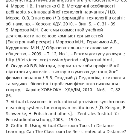
4. Морзе Н.В., Ігнатенко О.В. Методичні особливості
вебінарів, як інноваційної технології навчання / Н.В.
Морзе, О.В. Ігнатенко // Інформаційні технології в освіті:
зб. наук. пр. – Херсон: ХДУ, 2010. – Вип. 5. – С. 31 - 39.
5. Морозов М.Н. Системы совместной учебной
деятельности на основе компьют ерных сетей
[Електронний ресурс] / Морозов М.Н., Герасимов А.В.,
Курдюмова М.Н. // Образовательные технологии и
общество. – 2009. – Т. 12, No 1. – Режим доступу до журн.:
http://ifets.ieee .org/russian/periodical/journal.html .
6. Осадчий В.В. Методи, форми та засоби професійної
підготовки учителів - тьюторів в умовах дистанційної
форми навчання / В.В. Осадчий // Педагогіка, психологія
та медико - біологічні проблеми фізичного виховання і
спорту. – Харків: ХОВНОКУ - ХДАДМ, 2010 – No6. – С. 82 -
86.
7. Virtual classrooms in educational provision: synchronous
elearning systems for european institutions / [D. Keegan, E.
Schwenke, H. Fritsch and others]. – Zentrales Institut für
Fernstudienforschung, 2005. – 15 0 s.
8. Griffin R. Using Virtual Classroom Tools In Distance
Learning: Can The Classroom be Re - created at a Distance?