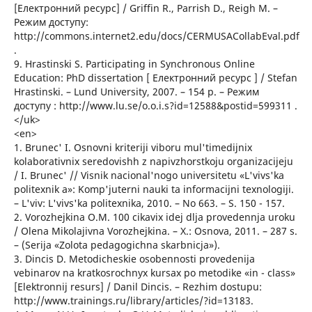
[Електронний ресурс] / Griffin R., Parrish D., Reigh M. –
Режим доступу:
http://commons.internet2.edu/docs/CERMUSACollabEval.pdf
.
9. Hrastinski S. Participating in Synchronous Online
Education: PhD dissertation [ Електронний ресурс ] / Stefan
Hrastinski. – Lund University, 2007. – 154 p. – Режим
доступу : http://www.lu.se/o.o.i.s?id=12588&postid=599311 .
</uk>
<en>
1. Brunec' I. Osnovni kriteriji viboru mul'timedijnix
kolaborativnix seredovishh z napivzhorstkoju organizacijeju
/ I. Brunec' // Visnik nacional'nogo universitetu «L'vivs'ka
politexnik a»: Komp'juterni nauki ta informacijni texnologiji.
– L'viv: L'vivs'ka politexnika, 2010. – No 663. – S. 150 - 157.
2. Vorozhejkina O.M. 100 cikavix idej dlja provedennja uroku
/ Olena Mikolajivna Vorozhejkina. – X.: Osnova, 2011. – 287 s.
– (Serija «Zolota pedagogichna skarbnicja»).
3. Dincis D. Metodicheskie osobennosti provedenija
vebinarov na kratkosrochnyx kursax po metodike «in - class»
[Elektronnij resurs] / Danil Dincis. – Rezhim dostupu:
http://www.trainings.ru/library/articles/?id=13183.