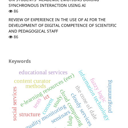
SYNCHRONOUS INTERACTION USING AI
86
REVIEW OF EXPERIENCE IN THE USE OF AI FOR THE
DEVELOPMENT OF DIGITAL COMPETENCE OF SCIENTIFIC
AND PEDAGOGICAL STAFF
86
Keywords
information technology
educational services
e-learning resources (eer)
fuzzy logic
content curator
programming
methods
the cone of dale
social services
cloud computing
cloudy services
ict
study
content
tests
quality monitoring
seminars
structure
ldap