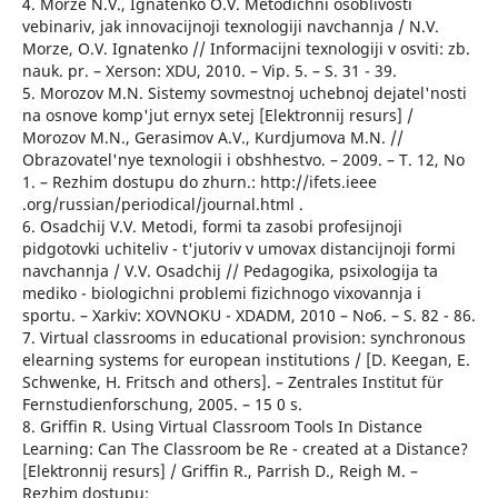
4. Morze N.V., Ignatenko O.V. Metodichni osoblivosti
vebinariv, jak innovacijnoji texnologiji navchannja / N.V.
Morze, O.V. Ignatenko // Informacijni texnologiji v osviti: zb.
nauk. pr. – Xerson: XDU, 2010. – Vip. 5. – S. 31 - 39.
5. Morozov M.N. Sistemy sovmestnoj uchebnoj dejatel'nosti
na osnove komp'jut ernyx setej [Elektronnij resurs] /
Morozov M.N., Gerasimov A.V., Kurdjumova M.N. //
Obrazovatel'nye texnologii i obshhestvo. – 2009. – T. 12, No
1. – Rezhim dostupu do zhurn.: http://ifets.ieee
.org/russian/periodical/journal.html .
6. Osadchij V.V. Metodi, formi ta zasobi profesijnoji
pidgotovki uchiteliv - t'jutoriv v umovax distancijnoji formi
navchannja / V.V. Osadchij // Pedagogika, psixologija ta
mediko - biologichni problemi fizichnogo vixovannja i
sportu. – Xarkiv: XOVNOKU - XDADM, 2010 – No6. – S. 82 - 86.
7. Virtual classrooms in educational provision: synchronous
elearning systems for european institutions / [D. Keegan, E.
Schwenke, H. Fritsch and others]. – Zentrales Institut für
Fernstudienforschung, 2005. – 15 0 s.
8. Griffin R. Using Virtual Classroom Tools In Distance
Learning: Can The Classroom be Re - created at a Distance?
[Elektronnij resurs] / Griffin R., Parrish D., Reigh M. –
Rezhim dostupu: