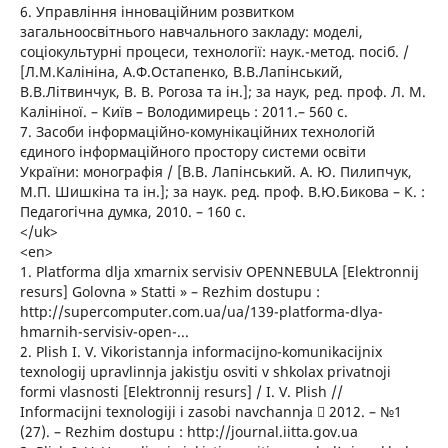
6. Управління інноваційним розвитком
загальноосвітнього навчального закладу: моделі,
соціокультурні процеси, технології: наук.-метод. посіб. /
[Л.М.Калініна, А.Ф.Остапенко, В.В.Лапінський,
В.В.Літвинчук, В. В. Рогоза та ін.]; за наук, ред. проф. Л. М.
Калініної. – Київ – Володимирець : 2011.– 560 с.
7. Засоби інформаційно-комунікаційних технологій
єдиного інформаційного простору системи освіти
України: монографія / [В.В. Лапінський. А. Ю. Пилипчук,
М.П. Шишкіна та ін.]; за наук. ред. проф. В.Ю.Бикова – К. :
Педагогічна думка, 2010. – 160 с.
</uk>
<en>
1. Platforma dlja xmarnix servisiv OPENNEBULA [Elektronnij
resurs] Golovna » Statti » – Rezhim dostupu :
http://supercomputer.com.ua/ua/139-platforma-dlya-
hmarnih-servisiv-open-...
2. Plish I. V. Vikoristannja informacijno-komunikacijnix
texnologij upravlinnja jakistju osviti v shkolax privatnoji
formi vlasnosti [Elektronnij resurs] / I. V. Plish //
Informacijni texnologiji i zasobi navchannja  2012. – №1
(27). – Rezhim dostupu : http://journal.iitta.gov.ua