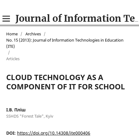
Journal of Information Technologies in Education (ITE)
Home
/
Archives
/
No. 15 (2013): Journal of Information Technologies in Education
(ITE)
/
Articles
CLOUD TECHNOLOGY AS A
COMPONENT OF IT FOR SCHOOL
І.В. Пліш
SSHDS "Forest Tale", Kyiv
DOI:
https://doi.org/10.14308/ite000406