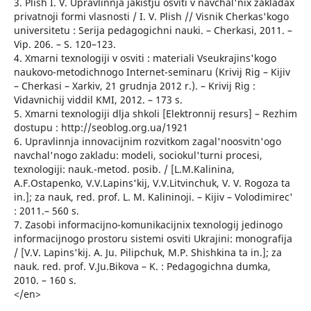
3. Plish I. V. Upravlinnja jakistju osviti v navchal'nix zakladax
privatnoji formi vlasnosti / I. V. Plish // Visnik Cherkas'kogo
universitetu : Serija pedagogichni nauki. – Cherkasi, 2011. –
Vip. 206. – S. 120–123.
4. Xmarni texnologiji v osviti : materiali Vseukrajins'kogo
naukovo-metodichnogo Internet-seminaru (Krivij Rig – Kijiv
– Cherkasi – Xarkiv, 21 grudnja 2012 r.). – Krivij Rig :
Vidavnichij viddil KMI, 2012. – 173 s.
5. Xmarni texnologiji dlja shkoli [Elektronnij resurs] – Rezhim
dostupu : http://seoblog.org.ua/1921
6. Upravlinnja innovacijnim rozvitkom zagal'noosvitn'ogo
navchal'nogo zakladu: modeli, sociokul'turni procesi,
texnologiji: nauk.-metod. posib. / [L.M.Kalinina,
A.F.Ostapenko, V.V.Lapins'kij, V.V.Litvinchuk, V. V. Rogoza ta
in.]; za nauk, red. prof. L. M. Kalininoji. – Kijiv – Volodimirec'
: 2011.– 560 s.
7. Zasobi informacijno-komunikacijnix texnologij jedinogo
informacijnogo prostoru sistemi osviti Ukrajini: monografija
/ [V.V. Lapins'kij. A. Ju. Pilipchuk, M.P. Shishkina ta in.]; za
nauk. red. prof. V.Ju.Bikova – K. : Pedagogichna dumka,
2010. – 160 s.
</en>