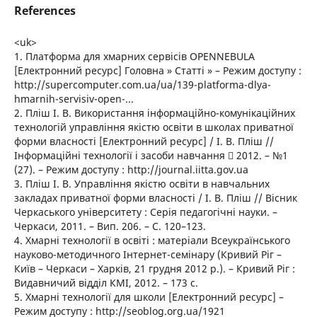
References
<uk>
1. Платформа для хмарних сервісів OPENNEBULA
[Електронний ресурс] Головна » Статті » – Режим доступу :
http://supercomputer.com.ua/ua/139-platforma-dlya-
hmarnih-servisiv-open-...
2. Пліш І. В. Використання інформаційно-комунікаційних
технологій управління якістю освіти в школах приватної
форми власності [Електронний ресурс] / І. В. Пліш //
Інформаційні технології і засоби навчання  2012. – №1
(27). – Режим доступу : http://journal.iitta.gov.ua
3. Пліш І. В. Управління якістю освіти в навчальних
закладах приватної форми власності / І. В. Пліш // Вісник
Черкаського університету : Серія педагогічні науки. –
Черкаси, 2011. – Вип. 206. – С. 120–123.
4. Хмарні технології в освіті : матеріали Всеукраїнського
науково-методичного Інтернет-семінару (Кривий Ріг –
Київ – Черкаси – Харків, 21 грудня 2012 р.). – Кривий Ріг :
Видавничий відділ КМІ, 2012. – 173 с.
5. Хмарні технології для школи [Електронний ресурс] –
Режим доступу : http://seoblog.org.ua/1921