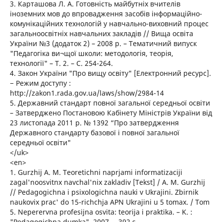
3. Карташова Л. А. Готовність майбутніх вчителів
іноземних мов до впровадження засобів інформаційно-
комунікаційних технологій у навчально-виховний процес
загальноосвітніх навчальних закладів // Вища освіта
України №3 (додаток 2) – 2008 р. – Тематичний випуск
"Педагогіка ви¬щої школи: методологія, теорія,
технології" – Т. 2. – С. 254-264.
4. Закон України "Про вищу освіту" [Електронний ресурс].
− Режим доступу :
http://zakon1.rada.gov.ua/laws/show/2984-14
5. Державний стандарт повної загальної середньої освіти
– Затверджено Постановою Кабінету Міністрів України від
23 листопада 2011 р. № 1392 “Про затвердження
Державного стандарту базової і повної загальної
середньої освіти"
</uk>
<en>
1. Gurzhij A. M. Teoretichni naprjami informatizaciji
zagal'noosvitnx navchal'nix zakladiv [Tekst] / A. M. Gurzhij
// Pedagogichna i psixologichna nauki v Ukrajini. Zbirnik
naukovix prac' do 15-richchja APN Ukrajini u 5 tomax. / Tom
5. Neperervna profesijna osvita: teorija i praktika. – K. :
"Pedagogichna dumka", 2007. – 392 s.