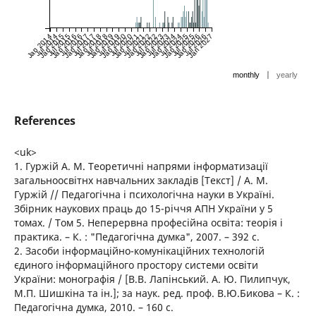
Jan 2014
Jul 2014
Jan 2015
Jul 2015
Jan 2016
Jul 2016
Jan 2017
Jul 2017
Jan 2018
Jul 2018
Jan 2019
Jul 2019
Jan 2020
Jul 2020
Jan 2021
Jul 2021
Jan 2022
Jul 2022
Jan 2023
Jul 2023
Jan 2024
Jul 2024
Jan 2025
Jul 2025
Jan 2026
Jul 2026
Jan 2027
|
monthly
yearly
References
<uk>
1. Гуржій А. М. Теоретичні напрями інформатизації
загальноосвітнх навчальних закладів [Текст] / А. М.
Гуржій // Педагогічна і психологічна науки в Україні.
Збірник наукових праць до 15-річчя АПН України у 5
томах. / Том 5. Неперервна професійна освіта: теорія і
практика. – К. : "Педагогічна думка", 2007. – 392 с.
2. Засоби інформаційно-комунікаційних технологій
єдиного інформаційного простору системи освіти
України: монографія / [В.В. Лапінський. А. Ю. Пилипчук,
М.П. Шишкіна та ін.]; за наук. ред. проф. В.Ю.Бикова – К. :
Педагогічна думка, 2010. – 160 с.