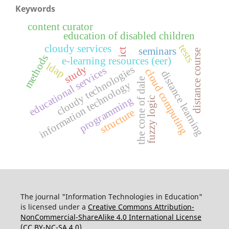
Keywords
content curator
education of disabled children
tests
cloudy services
seminars
ict
distance course
methods
e-learning resources (eer)
ldap
study
cloudy technologies
educational services
cloud computing
distance learning
the cone of dale
information technology
programming
fuzzy logic
structure
The journal "Information Technologies in Education"
is licensed under a
Creative Commons Attribution-
NonCommercial-ShareAlike 4.0 International License
(CC BY-NC-SA 4.0)