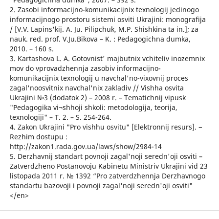
2. Zasobi informacijno-komunikacijnix texnologij jedinogo
informacijnogo prostoru sistemi osviti Ukrajini: monografija
/ [V.V. Lapins'kij. A. Ju. Pilipchuk, M.P. Shishkina ta in.]; za
nauk. red. prof. V.Ju.Bikova – K. : Pedagogichna dumka,
2010. – 160 s.
3. Kartashova L. A. Gotovnist' majbutnix vchiteliv inozemnix
mov do vprovadzhennja zasobiv informacijno-
komunikacijnix texnologij u navchal'no-vixovnij proces
zagal'noosvitnix navchal'nix zakladiv // Vishha osvita
Ukrajini №3 (dodatok 2) – 2008 r. – Tematichnij vipusk
"Pedagogika vi¬shhoji shkoli: metodologija, teorija,
texnologiji" – T. 2. – S. 254-264.
4. Zakon Ukrajini "Pro vishhu osvitu" [Elektronnij resurs]. −
Rezhim dostupu :
http://zakon1.rada.gov.ua/laws/show/2984-14
5. Derzhavnij standart povnoji zagal'noji seredn'oji osviti –
Zatverdzheno Postanovoju Kabinetu Ministriv Ukrajini vid 23
listopada 2011 r. № 1392 “Pro zatverdzhennja Derzhavnogo
standartu bazovoji i povnoji zagal'noji seredn'oji osviti"
</en>