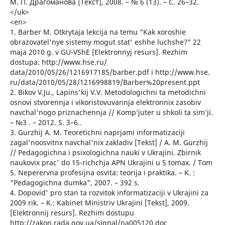
М. П. Драгоманова [Текст], 2008. – № 6 (13). – С. 26–32.
</uk>
<en>
1. Barber M. Otkrytaja lekcija na temu "Kak xoroshie
obrazovatel'nye sistemy mogut stat' eshhe luchshe?" 22
maja 2010 g. v GU-VShE [Elektronnyj resurs]. Rezhim
dostupa: http://www.hse.ru/
data/2010/05/26/1216917185/barber.pdf i http://www.hse.
ru/data/2010/05/28/1216998819/Barber%20present.ppt
2. Bikov V.Ju., Lapins'kij V.V. Metodologichni ta metodichni
osnovi stvorennja i vikoristovuvannja elektronnix zasobiv
navchal'nogo priznachennja // Komp’juter u shkoli ta sim’ji.
– №3 . – 2012. S. 3–6..
3. Gurzhij A. M. Teoretichni naprjami informatizaciji
zagal'noosvitnx navchal'nix zakladiv [Tekst] / A. M. Gurzhij
// Pedagogichna i psixologichna nauki v Ukrajini. Zbirnik
naukovix prac' do 15-richchja APN Ukrajini u 5 tomax. / Tom
5. Neperervna profesijna osvita: teorija i praktika. – K. :
"Pedagogichna dumka", 2007. – 392 s.
4. Dopovid' pro stan ta rozvitok informatizaciji v Ukrajini za
2009 rik. – K.: Kabinet Ministriv Ukrajini [Tekst], 2009.
[Elektronnij resurs]. Rezhim dostupu
http://zakon.rada.gov.ua/signal/na005120.doc