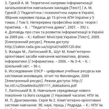
3. Гуржій А. М. Теоретичні напрями інформатизації
загальноосвітнх навчальних закладів [Текст] / А. М.
Гуржій // Педагогічна і психологічна науки в Україні.
Збірник наукових праць до 15-річчя АПН України у 5
томах. / Том 5. Неперервна професійна освіта: теорія і
практика. – К. : "Педагогічна думка", 2007. – 392 с.
4. Доповідь про стан та розвиток інформатизації в Україні
за 2009 рік. – К.: Кабінет Міністрів України [Текст], 2009.
[Електронний ресурс]. Режим доступу
http://zakon.rada.gov.ua/signal/na005120.doc
5. Жалдак М., Лапінський В., Шут М. Комп'ютерно-
орієнтовані засоби навчання математики, фізики,
інформатики // Інформатика. – 2006. – № 3–4. – К. :
Шкільний світ. – 96 с.
6. Исследование ОЭСР – цифровые учебные ресурсы как
системная инновация, отчет по Финляндии, 2009
[Электронный ресурс]. Режим доступа: http://
he.ntf.ru/DswMedia/091111_dokladonis.pdf
7. Лапінський В. В. Навчальне середовище нового
покоління та його складові // Науковий часопис НПУ ім.
М. П. Драгоманова. Серія № 2. Комп'ютерно-орієнтовані
системи навчання: Зб. наук. праць / Редрада. – К.: НПУ ім.