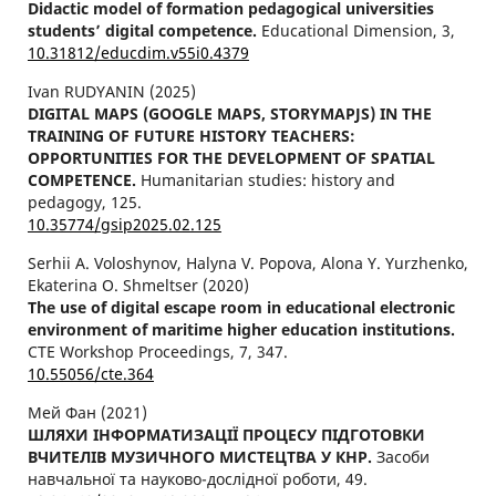
Didactic model of formation pedagogical universities
students’ digital competence.
Educational Dimension,
3
,
10.31812/educdim.v55i0.4379
Ivan RUDYANIN (2025)
DIGITAL MAPS (GOOGLE MAPS, STORYMAPJS) IN THE
TRAINING OF FUTURE HISTORY TEACHERS:
OPPORTUNITIES FOR THE DEVELOPMENT OF SPATIAL
COMPETENCE.
Humanitarian studies: history and
pedagogy,
125.
10.35774/gsip2025.02.125
Serhii A. Voloshynov, Halyna V. Popova, Alona Y. Yurzhenko,
Ekaterina O. Shmeltser (2020)
The use of digital escape room in educational electronic
environment of maritime higher education institutions.
CTE Workshop Proceedings,
7
,
347.
10.55056/cte.364
Мей Фан (2021)
ШЛЯХИ ІНФОРМАТИЗАЦІЇ ПРОЦЕСУ ПІДГОТОВКИ
ВЧИТЕЛІВ МУЗИЧНОГО МИСТЕЦТВА У КНР.
Засоби
навчальної та науково-дослідної роботи,
49.