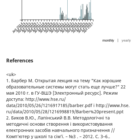
Jan 2014
Jul 2014
Jan 2015
Jul 2015
Jan 2016
Jul 2016
Jan 2017
Jul 2017
Jan 2018
Jul 2018
Jan 2019
Jul 2019
Jan 2020
Jul 2020
Jan 2021
Jul 2021
Jan 2022
Jul 2022
Jan 2023
Jul 2023
Jan 2024
Jul 2024
Jan 2025
Jul 2025
Jan 2026
Jul 2026
Jan 2027
|
monthly
yearly
References
<uk>
1. Барбер М. Открытая лекция на тему "Как хорошие
образовательные системы могут стать еще лучше?" 22
мая 2010 г. в ГУ-ВШЭ [Электронный ресурс]. Режим
доступа: http://www.hse.ru/
data/2010/05/26/1216917185/barber.pdf і http://www.hse.
ru/data/2010/05/28/1216998819/Barber%20present.ppt
2. Биков В.Ю., Лапінський В.В. Методологічні та
методичні основи створення і використовування
електронних засобів навчального призначення //
Комп’ютер у школі та сім’ї. – №3 . – 2012. С. 3–6..