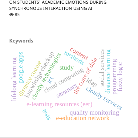
ON STUDENTS' ACADEMIC EMOTIONS DURING
SYNCHRONOUS INTERACTION USING AI
85
Keywords
content
methods
social services
distance learning
knowledge checkup
cloudy technologies
google apps
the cone of dale
lifelong learning
programming
distance course
fuzzy logic
study
cloud computing
ict
ldap
seminars
cloudy services
e-learning resources (eer)
tests
quality monitoring
e-education network