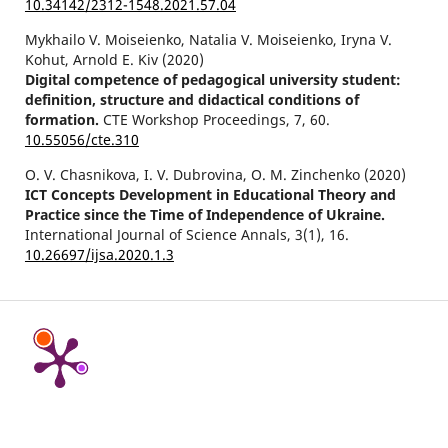
10.34142/2312-1548.2021.57.04
Mykhailo V. Moiseienko, Natalia V. Moiseienko, Iryna V.
Kohut, Arnold E. Kiv (2020)
Digital competence of pedagogical university student:
definition, structure and didactical conditions of
formation.
CTE Workshop Proceedings,
7
,
60.
10.55056/cte.310
O. V. Chasnikova, I. V. Dubrovina, O. M. Zinchenko (2020)
ICT Concepts Development in Educational Theory and
Practice since the Time of Independence of Ukraine.
International Journal of Science Annals,
3
(1),
16.
10.26697/ijsa.2020.1.3