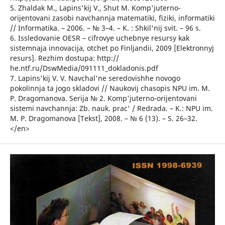
5. Zhaldak M., Lapins'kij V., Shut M. Komp'juterno-
orijentovani zasobi navchannja matematiki, fiziki, informatiki
// Informatika. – 2006. – № 3–4. – K. : Shkil'nij svit. – 96 s.
6. Issledovanie OESR – cifrovye uchebnye resursy kak
sistemnaja innovacija, otchet po Finljandii, 2009 [Elektronnyj
resurs]. Rezhim dostupa: http://
he.ntf.ru/DswMedia/091111_dokladonis.pdf
7. Lapins'kij V. V. Navchal'ne seredovishhe novogo
pokolinnja ta jogo skladovi // Naukovij chasopis NPU im. M.
P. Dragomanova. Serija № 2. Komp'juterno-orijentovani
sistemi navchannja: Zb. nauk. prac' / Redrada. – K.: NPU im.
M. P. Dragomanova [Tekst], 2008. – № 6 (13). – S. 26–32.
</en>