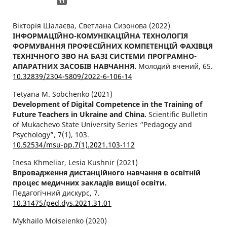
11
Вікторія Шалаєва, Светлана Сизонова (2022)
ІНФОРМАЦІЙНО-КОМУНІКАЦІЙНА ТЕХНОЛОГІЯ
ФОРМУВАННЯ ПРОФЕСІЙНИХ КОМПЕТЕНЦІЙ ФАХІВЦЯ
ТЕХНІЧНОГО ЗВО НА БАЗІ СИСТЕМИ ПРОГРАМНО-
АПАРАТНИХ ЗАСОБІВ НАВЧАННЯ.
Молодий вчений,
65.
10.32839/2304-5809/2022-6-106-14
Tetyana M. Sobchenko (2021)
Development of Digital Competence in the Training of
Future Teachers in Ukraine and China.
Scientific Bulletin
of Mukachevo State University Series “Pedagogy and
Psychology”,
7
(1),
103.
10.52534/msu-pp.7(1).2021.103-112
Inesa Khmeliar, Lesia Kushnir (2021)
Впровадження дистанційного навчання в освітній
процес медичних закладів вищої освіти.
Педагогічний дискурс,
7.
10.31475/ped.dys.2021.31.01
Mykhailo Moiseienko (2020)