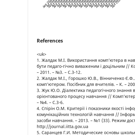
Jan 2014
Jul 2014
Jan 2015
Jul 2015
Jan 2016
Jul 2016
Jan 2017
Jul 2017
Jan 2018
Jul 2018
Jan 2019
Jul 2019
Jan 2020
Jul 2020
Jan 2021
Jul 2021
Jan 2022
Jul 2022
Jan 2023
Jul 2023
Jan 2024
Jul 2024
Jan 2025
Jul 2025
Jan 2026
Jul 2026
Jan 2027
References
<uk>
1. Жалдак М.І. Використання комп’ютера в на
бути педаго-гічно виваженим і доцільним // Ко
– 2011. – №3. – С.3-12.
2. Жалдак М.І., Горошко Ю.В., Вінниченко Є.Ф.
комп’ютером. Посібник для вчителів. – К. – 2009
3. Жук Ю.О. Діалектика педагогічного знання 
орієнтованого процесу навчання // Комп’ютер у
– №4. – С.3-6.
4. Спірін О.М. Критерії і показники якості інф
комунікаційних технологій навчання // Інформа
засоби навчання. – 2013. – №1 (33). Режим дос
http://journal.iitta.gov.ua
5. Саранцев Г.И. Методические основы школь