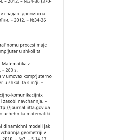
 – 2012. – №34-36 (370-
них задач: допоміжна
їни. – 2012. – №34-36
chal'nomu procesi maje
mp’juter u shkoli ta
.. Matematika z
 – 280 s.
ja v umovax komp’juterno
u shkoli ta sim’ji. –
macijno-komunikacijnix
 i zasobi navchannja. –
p://journal.iitta.gov.ua
go uchebnika matematiki
ni dinamichni modeli jak
vchannja geometriji v
– 2010. – №7. – S.14-17.