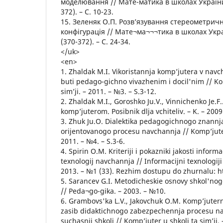
моделювання // Мате-матика в школах України.
372). – С. 10-23.
15. Зеленяк О.П. Розв’язування стереометрич
конфігурація // Мате¬ма¬¬¬тика в школах Укра
(370-372). – С. 24-34.
</uk>
<en>
1. Zhaldak M.I. Vikoristannja komp’jutera v nav
buti pedago-gichno vivazhenim i docil'nim // Ko
sim’ji. – 2011. – №3. – S.3-12.
2. Zhaldak M.I., Goroshko Ju.V., Vinnichenko Je.F
komp’juterom. Posibnik dlja vchiteliv. – K. – 2009.
3. Zhuk Ju.O. Dialektika pedagogichnogo znann
orijentovanogo procesu navchannja // Komp’juter 
2011. – №4. – S.3-6.
4. Spirin O.M. Kriteriji i pokazniki jakosti infor
texnologij navchannja // Informacijni texnologiji
2013. – №1 (33). Rezhim dostupu do zhurnalu: htt
5. Sarancev G.I. Metodicheskie osnovy shkol'no
// Peda¬go-gika. – 2003. – №10.
6. Grambovs'ka L.V., Jakovchuk O.M. Komp’juter
zasib didaktichnogo zabezpechennja procesu na
suchasnij shkoli // Komp’juter u shkoli ta sim’ji. 