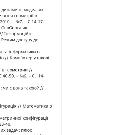
 динамічні моделі як
чання геометрії в
2010. – №7. – С.14-17.
и GeoGebra як
// Інформаційні
). Режим доступу до
ки та інформатики в
в // Комп’ютер у школі
 в геометрии //
40-50. – №6. – С.114-
: чи є вона такою? //
ігурація // Математика в
метричної конфігурації
33-40.
них задач: плюс