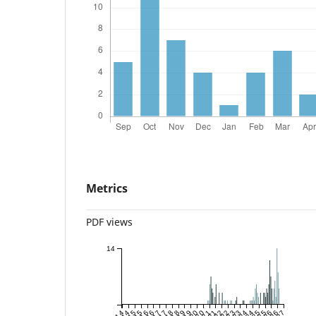
Metrics
PDF views
14