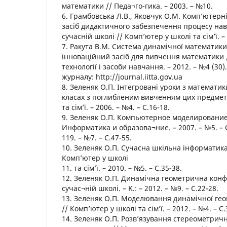
математики // Педа¬го-гика. – 2003. – №10.
6. Грамбовська Л.В., Яковчук О.М. Комп’ютерні
засіб дидактичного забезпечення процесу нав
сучасній школі // Комп’ютер у школі та сім’ї. – 
7. Ракута В.М. Система динамічної математик
інноваційний засіб для вивчення математики 
технології і засоби навчання. – 2012. – №4 (30
журналу: http://journal.iitta.gov.ua
8. Зеленяк О.П. Iнтегровані уроки з математи
класах з поглибленим вивченням цих предметі
та сім’ї. – 2006. – №4. – С.16-18.
9. Зеленяк О.П. Компьютерное моделирование
Информатика и образова¬ние. – 2007. – №5. – С.
119. – №7. – С.47-55.
10. Зеленяк О.П. Сучасна шкільна інформатика
Комп’ютер у школі
11. та сім’ї. – 2010. – №5. – С.35-38.
12. Зеленяк О.П. Динамічна геометрична конф
сучас¬ній школі. – K.: – 2012. – №9. – С.22-28.
13. Зеленяк О.П. Моделювання динамічної гео
// Комп’ютер у школі та сім’ї. – 2012. – №4. – С.
14. Зеленяк О.П. Розв’язування стереометрич