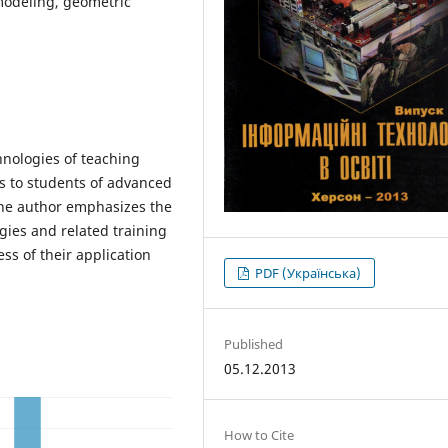
odeling, geometric
ologies of teaching
 to students of advanced
The author emphasizes the
gies and related training
ss of their application
PDF (Українська)
Published
05.12.2013
How to Cite