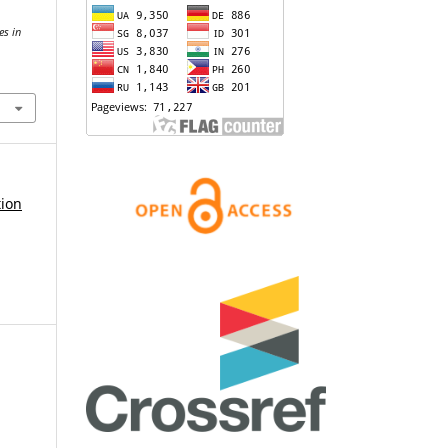
es in
tion