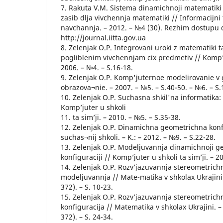
7. Rakuta V.M. Sistema dinamichnoji matematiki 
zasib dlja vivchennja matematiki // Informacijni 
navchannja. – 2012. – №4 (30). Rezhim dostupu 
http://journal.iitta.gov.ua
8. Zelenjak O.P. Integrovani uroki z matematiki ta
pogliblenim vivchennjam cix predmetiv // Komp’ju
2006. – №4. – S.16-18.
9. Zelenjak O.P. Komp'juternoe modelirovanie v g
obrazova¬nie. – 2007. – №5. – S.40-50. – №6. – S.
10. Zelenjak O.P. Suchasna shkil'na informatika: 
Komp’juter u shkoli
11. ta sim’ji. – 2010. – №5. – S.35-38.
12. Zelenjak O.P. Dinamichna geometrichna konf
suchas¬nij shkoli. – K.: – 2012. – №9. – S.22-28.
13. Zelenjak O.P. Modeljuvannja dinamichnoji g
konfiguraciji // Komp’juter u shkoli ta sim’ji. – 2
14. Zelenjak O.P. Rozv’jazuvannja stereometrichn
modeljuvannja // Mate-matika v shkolax Ukrajini
372). – S. 10-23.
15. Zelenjak O.P. Rozv’jazuvannja stereometric
konfiguracija // Matematika v shkolax Ukrajini. 
372). – S. 24-34.