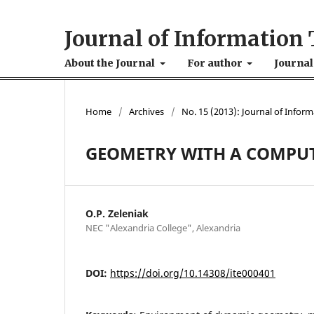
Journal of Information 
About the Journal
For author
Journal
Home
/
Archives
/
No. 15 (2013): Journal of Infor
GEOMETRY WITH A COMPU
O.P. Zeleniak
NEC "Alexandria College", Alexandria
DOI:
https://doi.org/10.14308/ite000401