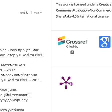
This work is licensed under a
Creative
Commons Attribution-NonCommercia
|
monthly
yearly
ShareAlike 4.0 International License
.
вчальному процесі має
0
мп’ютер у школі та сім’ї.
. Математика з
. – 280 с.
в умовах комп’ютерно
 школі та сім’ї. – 2011.
ормаційно-
ційні технології і
тупу до журналу:
ного учебника