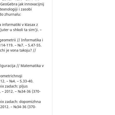
GeoGebra jak innovacijnij
texnologiji i zasobi
do zhurnalu:
 informatiki v klasax z
ter u shkoli ta sim’ji. –
eometrii // Informatika i
114-119. – №7. – S.47-55.
chi je vona takoju? //
iguracija // Matematika v
eometrichnoji
012. – №4. – S.33-40.
ix zadach: pljus
. – 2012. – №34-36 (370-
hnix zadach: dopomizhna
– 2012. – №34-36 (370-